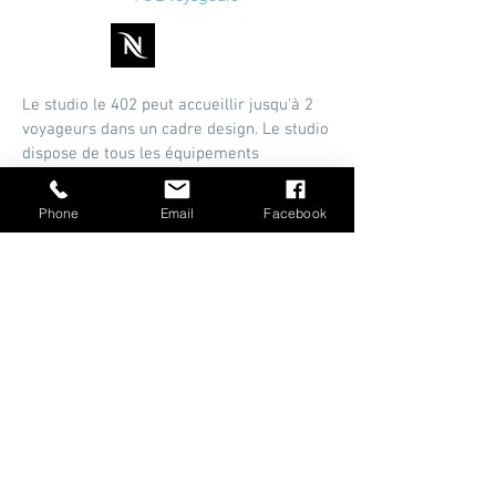
Le studio le 402 peut accueillir jusqu'à 2
voyageurs dans un cadre design
. Le studio
dispose de tous les équipements
nécessaires pour les voyageurs de
passage ou pour des séjours plus longs...
Phone
Email
Facebook
Il est situé au 4ème étage d'un immeuble
de seulement 4 niveaux et comporte une
salle de douche, Wifi et machine
Nespresso.
Le linge de lit et les serviettes sont
fournis.
À partir de :
Réserver
32€