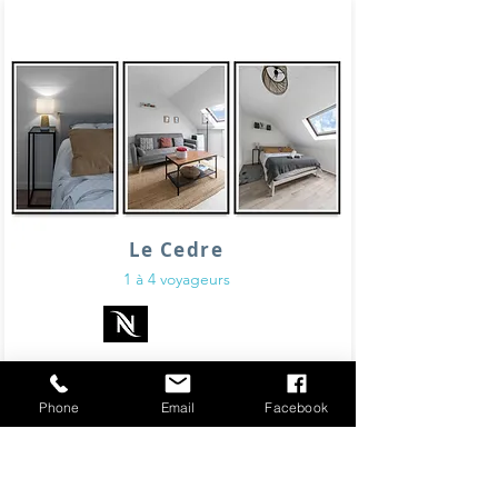
Le Cedre
1 à 4 voyageurs
Phone
Email
Facebook
Découvrez cet appartement calme et design situé
à proximité immédiate des thermes, du centre-
ville et du Lac d'Allier.
Situé au 4ème étage avec un ascenseur