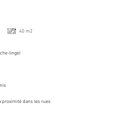
40 m2
èche-linge)
mis
à proximité dans les rues