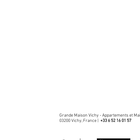
Grande Maison Vichy - Appartements et Ma
03200 Vichy, France |
+33
6 52 16 01 57