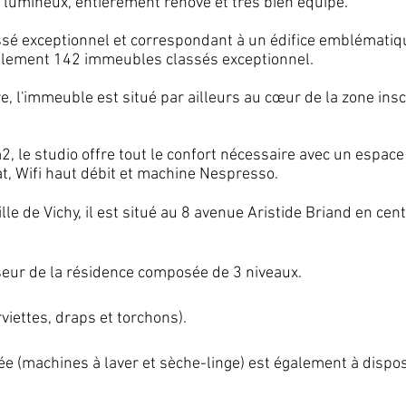
 lumineux, entièrement rénové et très bien équipé.
ssé exceptionnel et correspondant à un édific
e emblématique
seulement 142 immeubles classés exceptionnel.
, l'immeuble est situé par ailleurs au cœur de la zone ins
 le studio offre tout le confort nécessaire avec un espace 
at, Wifi haut débit et machine Nespresso
.
lle de Vichy, il est situé au 8 avenue Aristide Briand en centr
eur de la résidence composée de 3 niveaux.
viettes, draps et torchons).
e (machines à laver et sèche-linge) est également à dispos