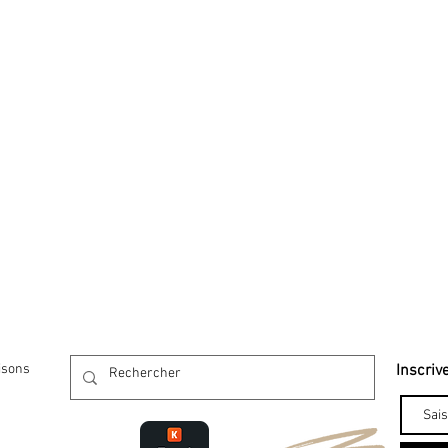
isons
Inscriv